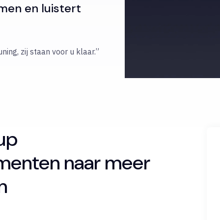
en en luistert
ing, zij staan voor u klaar.”
up
umenten naar meer
n