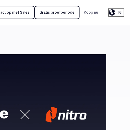
NL
act op met Sales
Gratis proefperiode
Koop nu