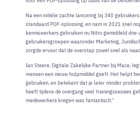
voor een PDF-oplossing op basis van de behoefte
Na een initiële zachte lancering bij 340 gebruiker
standaard PDF-oplossing, en nam in 2021 snel no
kenniswerkers gebruiken nu Nitro gemiddeld drie 
gebruikersgroepen waaronder Marketing, Juridisch
zorgde ervoor dat de overstap zowel snel als naa
Ian Steere, Digitale Zakelijke Partner bij Mace, legt
mensen een nieuw hulpmiddel geeft. Het helpt he
gebruiken, en betekent dat je later minder proble
heeft tijdens de overgang veel trainingssessies g
medewerkers kregen was fantastisch.”