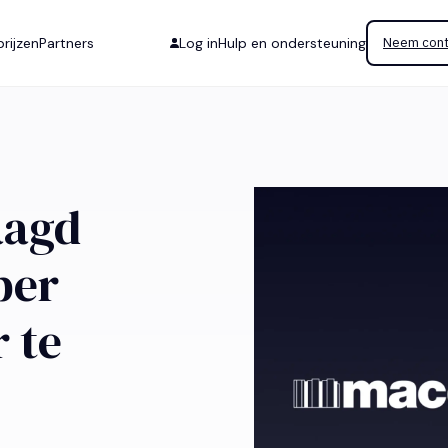
rijzen
Partners
Log in
Hulp en ondersteuning
Neem cont
aagd
per
 te