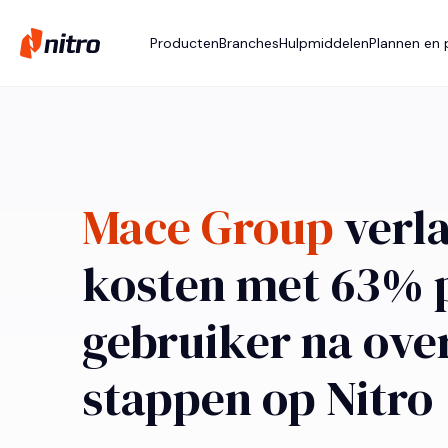
Producten
Branches
Hulpmiddelen
Plannen en p
Mace Group
verl
kosten met 63% 
gebruiker na over
stappen op Nitro