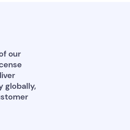
of our
icense
iver
y globally,
Customer