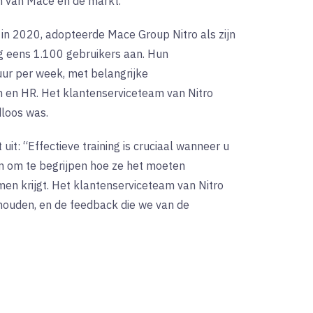
n van Mace en de markt.”
s in 2020, adopteerde Mace Group Nitro als zijn
g eens 1.100 gebruikers aan. Hun
uur per week, met belangrijke
 en HR. Het klantenserviceteam van Nitro
dloos was.
 uit: “Effectieve training is cruciaal wanneer u
n om te begrijpen hoe ze het moeten
men krijgt. Het klantenserviceteam van Nitro
ehouden, en de feedback die we van de