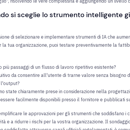
iglio", risolvendo le vere complessità e aggiungendo un livello di
 si sceglie lo strumento intelligente gi
ssione di selezionare e implementare strumenti di IA che aumen
 la tua organizzazione, puoi testare preventivamente la fattib
più passaggi di un flusso di lavoro ripetitivo esistente?
tivo da consentire all'utente di trarne valore senza bisogno di
 l'output?
no state chiaramente prese in considerazione nella progettazi
ere facilmente disponibili presso il fornitore e pubblicati su
emplificare le approvazioni per gli strumenti che soddisfano i cri
à e a ridurre i rischi per la vostra organizzazione. Il sondaggio
soddisfatte attraverso canali ufficiali regolamentati, è comu