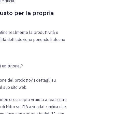
 fiducia.
usto per la propria
tino realmente la produttività e
ilità dell'adozione ponendoti alcune
 un tutorial?
one del prodotto? I dettagli su
l suo sito web.
teri di cui sopra vi aiuta a realizzare
 di Nitro sull'IA aziendale indica che,
ne l'uso non approvato dell'IA, con