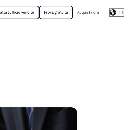
IT
atta l'ufficio vendite
Prova gratuita
Acquista ora