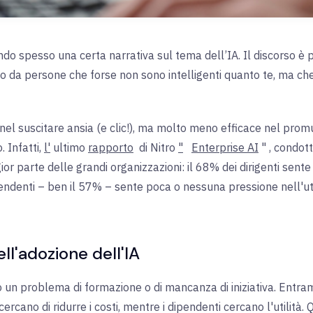
o spesso una certa narrativa sul tema dell’IA. Il discorso è p
rato da persone che forse non sono intelligenti quanto te, ma ch
 nel suscitare ansia (e clic!), ma molto meno efficace nel p
 Infatti,
l'
ultimo
rapporto
di Nitro
"
Enterprise AI
"
, condott
ior parte delle grandi organizzazioni: il 68% dei dirigenti sente
pendenti – ben il 57% – sente poca o nessuna pressione nell'util
ll'adozione dell'IA
 un problema di formazione o di mancanza di iniziativa. Entrambi
 cercano di ridurre i costi, mentre i dipendenti cercano l'utilit