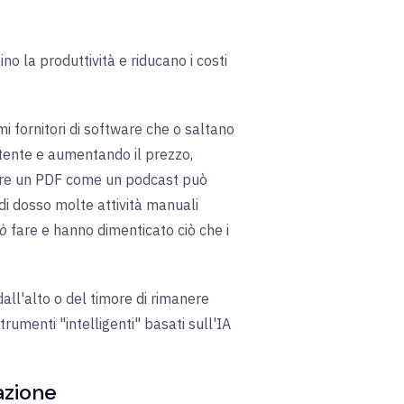
no la produttività e riducano i costi
i fornitori di software che o saltano
tente e aumentando il prezzo,
ltare un PDF come un podcast può
 di dosso molte attività manuali
uò
fare e hanno dimenticato ciò che i
dall'alto o del timore di rimanere
strumenti "intelligenti" basati sull'IA
azione