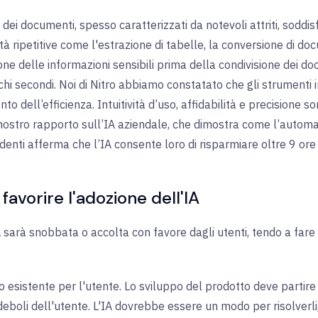
ne dei documenti, spesso caratterizzati da notevoli attriti, soddisf
à ripetitive come l'estrazione di tabelle, la conversione di doc
ione delle informazioni sensibili prima della condivisione dei d
 secondi. Noi di Nitro abbiamo constatato che gli strumenti int
 dell’efficienza. Intuitività d’uso, affidabilità e precisione s
nostro rapporto sull’IA aziendale, che dimostra come l’autom
ndenti afferma che l’IA consente loro di risparmiare oltre 9 ore
favorire l'adozione dell'IA
A sarà snobbata o accolta con favore dagli utenti, tendo a fare 
o esistente per l'utente. Lo sviluppo del prodotto deve parti
 deboli dell'utente. L'IA dovrebbe essere un modo per risolverli