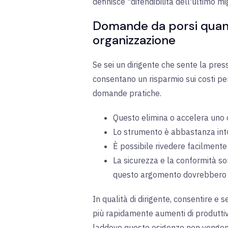
definisce "difendibilità dell'ultimo m
Domande da porsi quando
organizzazione
Se sei un dirigente che sente la pre
consentano un risparmio sui costi per
domande pratiche.
Questo elimina o accelera uno o 
Lo strumento è abbastanza intui
È possibile rivedere facilmente
La sicurezza e la conformità so
questo argomento dovrebbero ess
In qualità di dirigente, consentire e s
più rapidamente aumenti di produttivit
laddove queste esigenze non vengono 