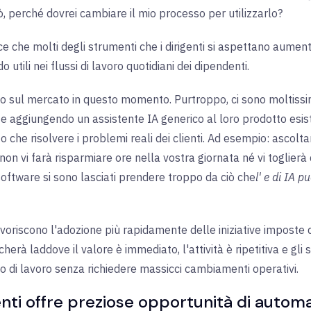
, perché dovrei cambiare il mio processo per utilizzarlo?
e che molti degli strumenti che i dirigenti si aspettano aumenti
utili nei flussi di lavoro quotidiani dei dipendenti.
do sul mercato in questo momento. Purtroppo, ci sono moltissim
e aggiungendo un assistente IA generico al loro prodotto esis
o che risolvere i problemi reali dei clienti. Ad esempio: asco
on vi farà risparmiare ore nella vostra giornata né vi toglierà
di software si sono lasciati prendere troppo da ciò che
l'
e di IA p
à favoriscono l'adozione più rapidamente delle iniziative imposte 
cherà laddove il valore è immediato, l'attività è ripetitiva e gli 
o di lavoro senza richiedere massicci cambiamenti operativi.
nti offre preziose opportunità di autom