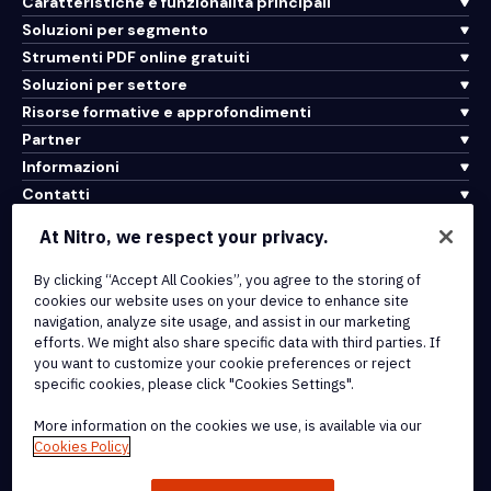
Caratteristiche e funzionalità principali
Soluzioni per segmento
Strumenti PDF online gratuiti
Soluzioni per settore
Risorse formative e approfondimenti
Partner
Informazioni
Contatti
Assistenza
At Nitro, we respect your privacy.
By clicking “Accept All Cookies”, you agree to the storing of
Integrazioni e connettività API
cookies our website uses on your device to enhance site
Termini di servizio
navigation, analyze site usage, and assist in our marketing
Politica sui cookie
efforts. We might also share specific data with third parties. If
Politica sul copyright
you want to customize your cookie preferences or reject
Tutti i termini e le politiche
specific cookies, please click "Cookies Settings".
More information on the cookies we use, is available via our
© 2026 Nitro Software, Inc. Tutti i diritti riservati.
Cookies Policy
Nitro, il logo Nitro, Nitro Productivity Platform, Nitro PDF Pro, Nitro