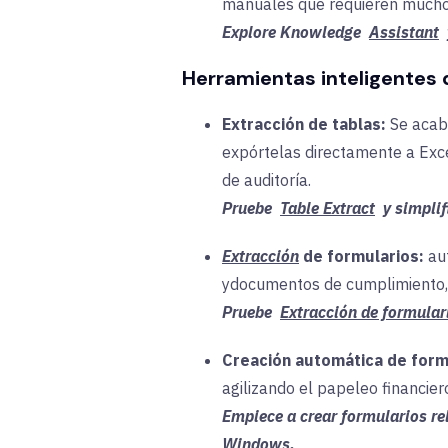
manuales que requieren much
Explore Knowledge
Assistant
Herramientas inteligente
Extracción de tablas:
Se acab
expórtelas directamente a Exce
de auditoría.
Pruebe
Table Extract
y simplif
Extracción
de formularios:
aut
y
documentos de
cumplimiento
Pruebe
Extracción de formular
Creación automática de form
agilizando el papeleo financie
Empiece a crear formularios re
Windows.