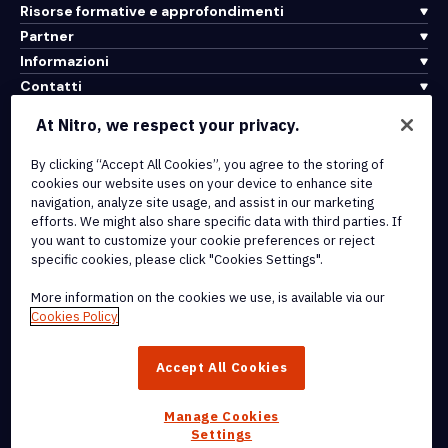
Risorse formative e approfondimenti
Partner
Informazioni
Contatti
Assistenza
At Nitro, we respect your privacy.
By clicking “Accept All Cookies”, you agree to the storing of
Integrazioni e connettività API
cookies our website uses on your device to enhance site
Termini di servizio
navigation, analyze site usage, and assist in our marketing
Politica sui cookie
efforts. We might also share specific data with third parties. If
Politica sul copyright
you want to customize your cookie preferences or reject
Tutti i termini e le politiche
specific cookies, please click "Cookies Settings".
More information on the cookies we use, is available via our
© 2026 Nitro Software, Inc. Tutti i diritti riservati.
Cookies Policy
Nitro, il logo Nitro, Nitro Productivity Platform, Nitro PDF Pro, Nitro
Accept All Cookies
Sign e Nitro Analytics sono marchi e/o marchi registrati di Nitro
Software, Inc. o delle sue affiliate negli Stati Uniti e/o in altri paesi.
Manage Cookies
Settings