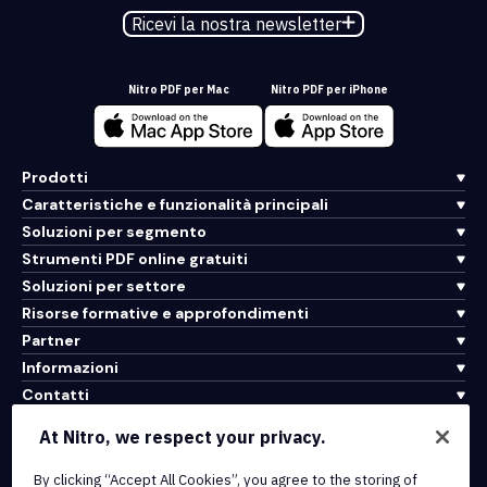
Ricevi la nostra newsletter
Nitro PDF per Mac
Nitro PDF per iPhone
Prodotti
Caratteristiche e funzionalità principali
Soluzioni per segmento
Strumenti PDF online gratuiti
Soluzioni per settore
Risorse formative e approfondimenti
Partner
Informazioni
Contatti
Assistenza
At Nitro, we respect your privacy.
By clicking “Accept All Cookies”, you agree to the storing of
Integrazioni e connettività API