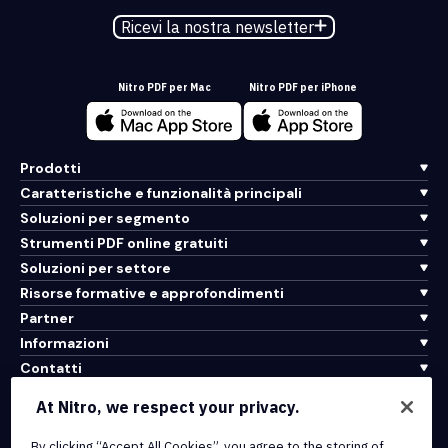
Ricevi la nostra newsletter
Nitro PDF per Mac
Nitro PDF per iPhone
Prodotti
Caratteristiche e funzionalità principali
Soluzioni per segmento
Strumenti PDF online gratuiti
Soluzioni per settore
Risorse formative e approfondimenti
Partner
Informazioni
Contatti
Assistenza
At Nitro, we respect your privacy.
Integrazioni e connettività API
By clicking “Accept All Cookies”, you agree to the storing of