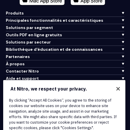
Produits
Principales fonctionnalités et caractéristiques
Solutions par segment
Outils PDF en ligne gratuits
Solutions par secteur
Bibliothèque d'éducation et de connaissances
Partenaires
À propos
Contacter Nitro
Aide et support
At Nitro, we respect your privacy.
Intégrations et connectivité API
Conditions d'utilisation
By clicking “Accept All Cookies”, you agree to the storing of
cookies our website uses on your device to enhance site
Politique de cookies
navigation, analyze site usage, and assist in our marketing
Politique de copyright
efforts. We might also share specific data with third parties. If
Toutes les conditions et politiques
you want to customize your cookie preferences or reject
specific cookies, please click "Cookies Settings".