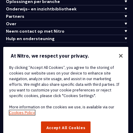
Oplossingen per branche
Onderwijs- en inzichtbibliotheek
Partners
Over
Neem contact op met Nitro
Hulp en ondersteuning
Integraties en API-connectiviteit
At Nitro, we respect your privacy.
Gebruiksvoorwaarden
Cookiebeleid
By clicking “Accept All Cookies”, you agree to the storing of
cookies our website uses on your device to enhance site
Copyrightbeleid
navigation, analyze site usage, and assist in our marketing
Alle voorwaarden en beleidsmaatregelen
efforts. We might also share specific data with third parties. If
you want to customize your cookie preferences or reject
specific cookies, please click "Cookies Settings".
© 2026 Nitro Software, Inc. Inc. Alle rechten voorbehouden.
More information on the cookies we use, is available via our
Nitro, het Nitro-logo, Nitro Productivity Platform, Nitro PDF Pro, Nitro
Cookies Policy
Sign en Nitro Analytics zijn handelsmerken en/of geregistreerde
handelsmerken van Nitro Software, Inc. of haar
Accept All Cookies
dochterondernemingen in de Verenigde Staten en/of andere