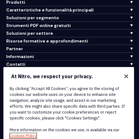
Prodotti
Caratteristiche e funzionalità principali
Soluzioni per segmento
Strumenti PDF online gratuiti
Soluzioni per settore
Risorse formative e approfondimenti
Partner
Informazioni
Contatti
Assistenza
At Nitro, we respect your privacy.
Integrazioni e connettività API
By clicking “Accept All Cookies”, you agree to the storing of
cookies our website uses on your device to enhance site
Termini di servizio
navigation, analyze site usage, and assist in our marketing
Politica sui cookie
efforts. We might also share specific data with third parties. If
Politica sul copyright
you want to customize your cookie preferences or reject
Tutti i termini e le politiche
specific cookies, please click "Cookies Settings".
More information on the cookies we use, is available via our
© 2026 Nitro Software, Inc. Tutti i diritti riservati.
Cookies Policy