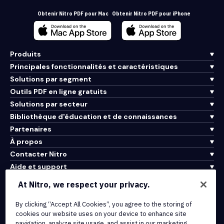
Obtenir Nitro PDF pour Mac
Obtenir Nitro PDF pour iPhone
Produits
Principales fonctionnalités et caractéristiques
Solutions par segment
Outils PDF en ligne gratuits
Solutions par secteur
Bibliothèque d'éducation et de connaissances
Partenaires
À propos
Contacter Nitro
Aide et support
At Nitro, we respect your privacy.
Intégrations et connectivité API
By clicking “Accept All Cookies”, you agree to the storing of
Conditions d'utilisation
cookies our website uses on your device to enhance site
Politique de cookies
navigation, analyze site usage, and assist in our marketing