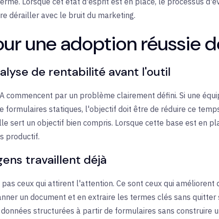
erme. Lorsque cet état d'esprit est en place, le processus d'é
ire dérailler avec le bruit du marketing.
our une adoption réussie de
alyse de rentabilité avant l'outil
d'IA commencent par un problème clairement défini. Si une éq
 formulaires statiques, l'objectif doit être de réduire ce temps
lle sert un objectif bien compris. Lorsque cette base est en pl
 productif.
 gens travaillent déjà
nt pas ceux qui attirent l'attention. Ce sont ceux qui amélioren
canner un document et en extraire les termes clés sans quitter 
s données structurées à partir de formulaires sans construire 