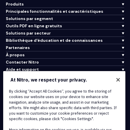
Produits
Principales fonctionnalités et caractéristiques
Solutions par segment
Outils PDF en ligne gratuits
Solutions par secteur
Bibliothèque d'éducation et de connaissances
Partenaires
À propos
Contacter Nitro
Aide et support
At Nitro, we respect your privacy.
Intégrations et connectivité API
By clicking “Accept All Cookies”, you agree to the storing of
Conditions d'utilisation
cookies our website uses on your device to enhance site
Politique de cookies
navigation, analyze site usage, and assist in our marketing
Politique de copyright
efforts. We might also share specific data with third parties. If
Toutes les conditions et politiques
you want to customize your cookie preferences or reject
specific cookies, please click "Cookies Settings".
© 2026 Nitro Software, Inc. Tous droits réservés.
More information on the cookies we use, is available via our