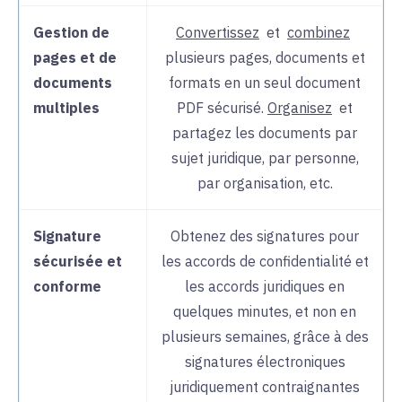
Gestion de
Convertissez
et
combinez
Administration
Gérer facilement tout
pages et de
plusieurs
pages, documents et
des licences
l'approvisionnement en
documents
formats en un seul document
et des
logiciels dans le
portail
multiples
PDF sécurisé.
Organisez
et
utilisateurs
d'administration
centralisé de
partagez les documents par
Nitro.
sujet juridique, par personne,
par organisation, etc.
Prise en
L'interface intuitive de Nitro,
charge
son
déploiement rapide
,
Signature
Obtenez des signatures pour
l'assistance d'experts 24
sécurisée et
les accords de confidentialité et
heures sur 24 et 7 jours sur 7
conforme
les accords juridiques en
et les
conseils en
matière de
quelques minutes, et non en
gestion du changement
plusieurs semaines, grâce à des
soulagent les services
signatures électroniques
informatiques d'un grand
juridiquement contraignantes
nombre de tâches