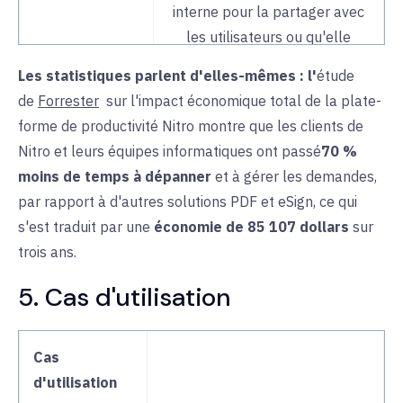
interne pour la partager avec
les utilisateurs ou qu'elle
provienne de plusieurs
Les statistiques parlent d'elles-mêmes : l'
étude
fournisseurs de logiciels.
de
Forrester
sur l'impact économique
total de la
plate-
forme de productivité Nitro montre que les clients de
Analyse
Quantifiez le retour sur
Nitro et leurs équipes informatiques ont passé
70 %
investissement, suivez
moins de temps à
dépanner
et à gérer les demandes,
l'utilisation des PDF et de
par rapport à d'autres solutions PDF et eSign, ce qui
l'eSign, identifiez les goulets
s'est traduit par une
économie de 85 107 dollars
sur
d'étranglement et améliorez
trois ans.
les processus et l'
adoption
5. Cas d'utilisation
grâce aux
informations en
temps réel de
Nitro Analytics
.
Prenez des décisions plus
Cas
éclairées sur l'
évolution des
d'utilisation
licences
.