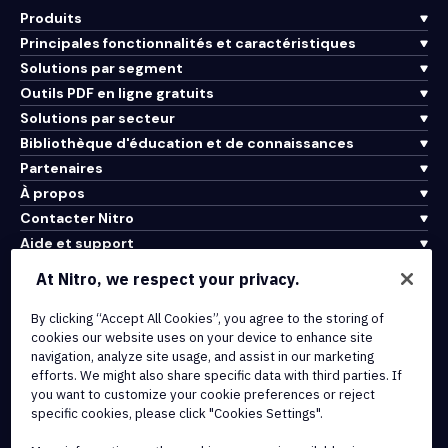
Produits
Principales fonctionnalités et caractéristiques
Solutions par segment
Outils PDF en ligne gratuits
Solutions par secteur
Bibliothèque d'éducation et de connaissances
Partenaires
À propos
Contacter Nitro
Aide et support
At Nitro, we respect your privacy.
Intégrations et connectivité API
By clicking “Accept All Cookies”, you agree to the storing of
Conditions d'utilisation
cookies our website uses on your device to enhance site
Politique de cookies
navigation, analyze site usage, and assist in our marketing
Politique de copyright
efforts. We might also share specific data with third parties. If
Toutes les conditions et politiques
you want to customize your cookie preferences or reject
specific cookies, please click "Cookies Settings".
© 2026 Nitro Software, Inc. Tous droits réservés.