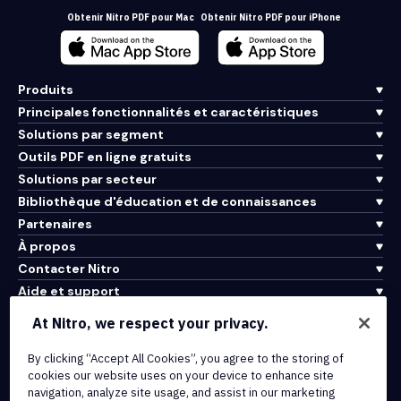
Obtenir Nitro PDF pour Mac
Obtenir Nitro PDF pour iPhone
Produits
Principales fonctionnalités et caractéristiques
Solutions par segment
Outils PDF en ligne gratuits
Solutions par secteur
Bibliothèque d'éducation et de connaissances
Partenaires
À propos
Contacter Nitro
Aide et support
At Nitro, we respect your privacy.
Intégrations et connectivité API
By clicking “Accept All Cookies”, you agree to the storing of
Conditions d'utilisation
cookies our website uses on your device to enhance site
Politique de cookies
navigation, analyze site usage, and assist in our marketing
Politique de copyright