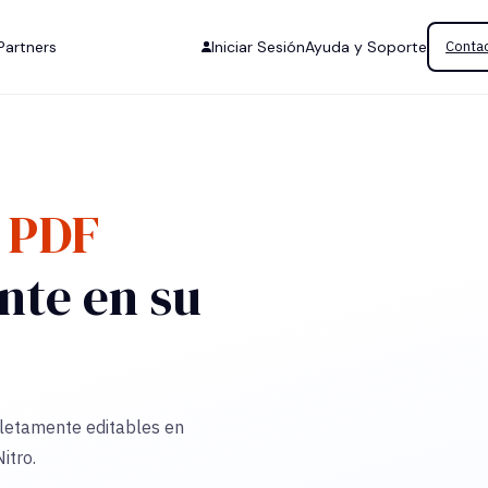
Partners
Iniciar Sesión
Ayuda y Soporte
Contac
 PDF
nte en su
letamente editables en
itro.