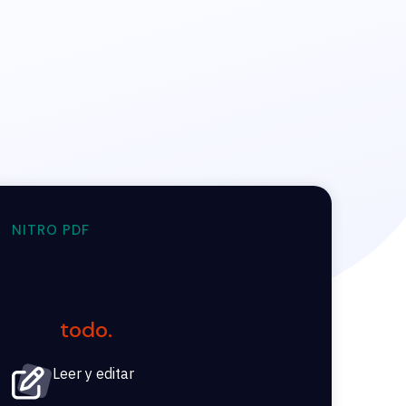
NITRO PDF
¿Qué puede hacer con
Nitro PDF?
Casi
todo.
Leer y editar