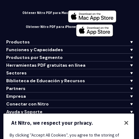
Obtener Nitro PDF para Mac
Obtener Nitro PDF para iPhone
Productos
Funciones y Capacidades
Productos por Segmento
Herramientas PDF gratuitas en línea
Sectores
Biblioteca de Educación y Recursos
Partners
Empresa
Conectar con Nitro
Ayuda y Soporte
At Nitro, we respect your privacy.
Integrations & API Connectivity
By clicking “Accept All Cookies”, you agree to the storing of
Terms of Service