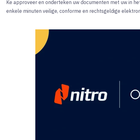
Ke approveer en onderteken uw documenten met uw in het
enkele minuten veilige, conforme en rechtsgeldige elektro