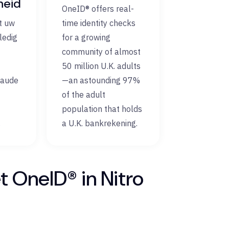
heid
OneID® offers real-
t uw
time identity checks
ledig
for a growing
community of almost
50 million U.K. adults
raude
—an astounding 97%
of the adult
population that holds
.
a U.K. bankrekening.
 OneID® in Nitro