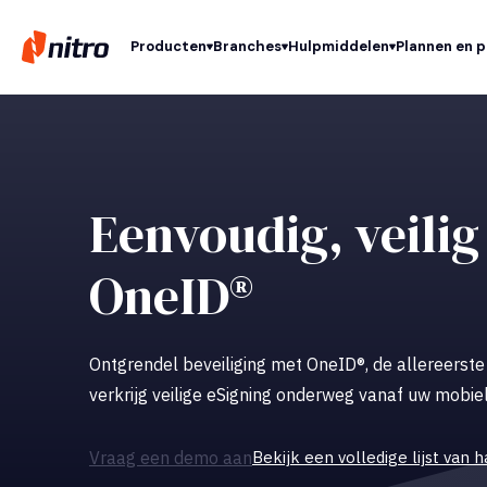
Producten
Branches
Hulpmiddelen
Plannen en p
Eenvoudig, veilig
OneID®
Ontgrendel beveiliging met OneID®, de allereerste di
verkrijg veilige eSigning onderweg vanaf uw mobiel
Vraag een demo aan
Bekijk een volledige lijst va