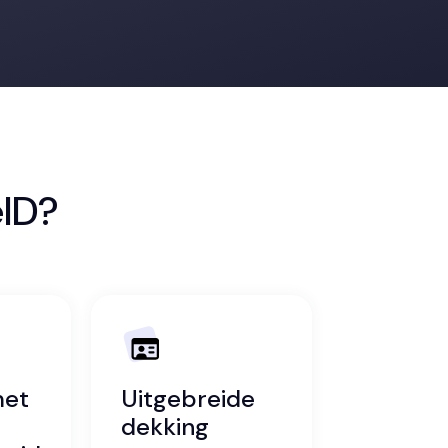
eID?
met
Uitgebreide
dekking