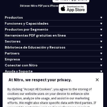
Obtener Nitro PDF para iPhone
Productos
Funciones y Capacidades
Productos por Segmento
Herramientas PDF gratuitas en línea
Sectores
Biblioteca de Educación y Recursos
Partners
Empresa
Conectar con Nitro
Ayuda y Soporte
At Nitro, we respect your privacy.
Integrations & API Connectivity
By clicking “Accept All Cookies”, you agree to the storing of
Terms of Service
cookies our website uses on your device to enhance site
Cookie Policy
navigation, analyze site usage, and assist in our marketing
Copyright Policy
efforts. We might also share specific data with third parties. If
All Terms & Policies