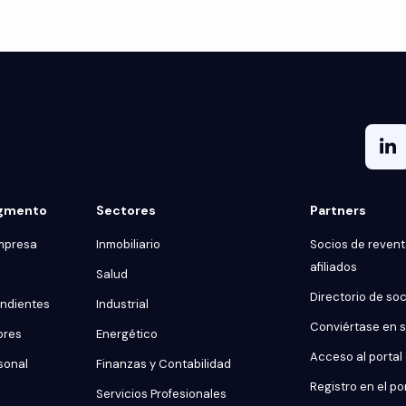
egmento
Sectores
Partners
mpresa
Inmobiliario
Socios de reventa
afiliados
Salud
Directorio de so
endientes
Industrial
Conviértase en 
ores
Energético
Acceso al portal
sonal
Finanzas y Contabilidad
Registro en el po
Servicios Profesionales