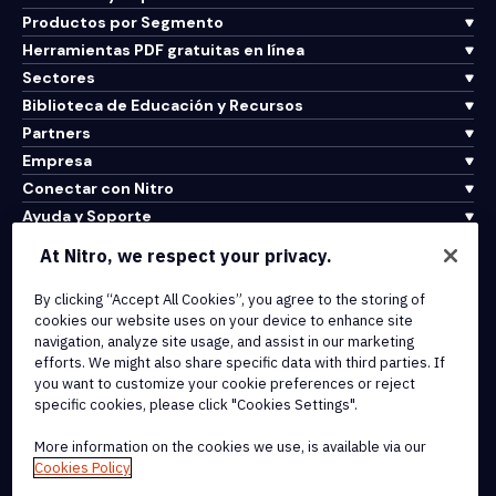
Productos por Segmento
Herramientas PDF gratuitas en línea
Sectores
Biblioteca de Educación y Recursos
Partners
Empresa
Conectar con Nitro
Ayuda y Soporte
At Nitro, we respect your privacy.
Integrations & API Connectivity
By clicking “Accept All Cookies”, you agree to the storing of
Terms of Service
cookies our website uses on your device to enhance site
Cookie Policy
navigation, analyze site usage, and assist in our marketing
Copyright Policy
efforts. We might also share specific data with third parties. If
All Terms & Policies
you want to customize your cookie preferences or reject
specific cookies, please click "Cookies Settings".
© 2026 Nitro Software, Inc. All rights reserved.
More information on the cookies we use, is available via our
Cookies Policy
Nitro, the Nitro logo, Nitro Productivity Platform, Nitro PDF Pro, Nitro