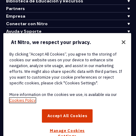
Biblioteca de Educación y Recursos
Partners
Empresa
Conectar con Nitro
Ayuda y Soporte
At Nitro, we respect your privacy.
Integrations & API Connectivity
By clicking “Accept All Cookies”, you agree to the storing of
Terms of Service
cookies our website uses on your device to enhance site
Cookie Policy
navigation, analyze site usage, and assist in our marketing
Copyright Policy
efforts. We might also share specific data with third parties. If
All Terms & Policies
you want to customize your cookie preferences or reject
specific cookies, please click "Cookies Settings".
© 2026 Nitro Software, Inc. All rights reserved.
More information on the cookies we use, is available via our
Cookies Policy
Nitro, the Nitro logo, Nitro Productivity Platform, Nitro PDF Pro, Nitro
Sign, and Nitro Analytics are trademarks and/or registered
Accept All Cookies
trademarks, of Nitro Software, Inc. or its affiliates in the United
States and/or other countries.
Manage Cookies