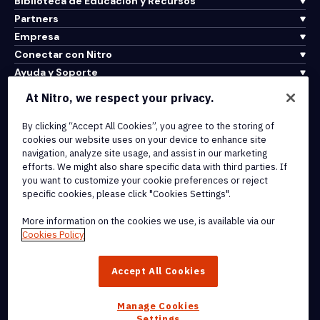
Biblioteca de Educación y Recursos
Partners
Empresa
Conectar con Nitro
Ayuda y Soporte
At Nitro, we respect your privacy.
Integrations & API Connectivity
By clicking “Accept All Cookies”, you agree to the storing of
Terms of Service
cookies our website uses on your device to enhance site
Cookie Policy
navigation, analyze site usage, and assist in our marketing
Copyright Policy
efforts. We might also share specific data with third parties. If
All Terms & Policies
you want to customize your cookie preferences or reject
specific cookies, please click "Cookies Settings".
© 2026 Nitro Software, Inc. All rights reserved.
More information on the cookies we use, is available via our
Cookies Policy
Nitro, the Nitro logo, Nitro Productivity Platform, Nitro PDF Pro, Nitro
Sign, and Nitro Analytics are trademarks and/or registered
Accept All Cookies
trademarks, of Nitro Software, Inc. or its affiliates in the United
States and/or other countries.
Manage Cookies
Settings