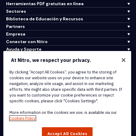
Herramientas PDF gratuitas en línea
Sectores
Biblioteca de Educación y Recursos
Partners
Empresa
Conectar con Nitro
Ayuda y Soporte
At Nitro, we respect your privacy.
Integrations & API Connectivity
By clicking “Accept All Cookies”, you agree to the storing of
Terms of Service
cookies our website uses on your device to enhance site
Cookie Policy
navigation, analyze site usage, and assist in our marketing
Copyright Policy
efforts. We might also share specific data with third parties. If
All Terms & Policies
you want to customize your cookie preferences or reject
specific cookies, please click "Cookies Settings".
© 2026 Nitro Software, Inc. All rights reserved.
More information on the cookies we use, is available via our
Cookies Policy
Nitro, the Nitro logo, Nitro Productivity Platform, Nitro PDF Pro, Nitro
Sign, and Nitro Analytics are trademarks and/or registered
Accept All Cookies