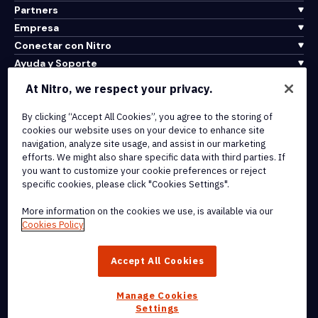
Partners
Empresa
Conectar con Nitro
Ayuda y Soporte
At Nitro, we respect your privacy.
Integrations & API Connectivity
Terms of Service
By clicking “Accept All Cookies”, you agree to the storing of
cookies our website uses on your device to enhance site
Cookie Policy
navigation, analyze site usage, and assist in our marketing
Copyright Policy
efforts. We might also share specific data with third parties. If
All Terms & Policies
you want to customize your cookie preferences or reject
specific cookies, please click "Cookies Settings".
© 2026 Nitro Software, Inc. All rights reserved.
More information on the cookies we use, is available via our
Cookies Policy
Nitro, the Nitro logo, Nitro Productivity Platform, Nitro PDF Pro, Nitro
Sign, and Nitro Analytics are trademarks and/or registered
Accept All Cookies
trademarks, of Nitro Software, Inc. or its affiliates in the United
States and/or other countries.
Manage Cookies
Settings