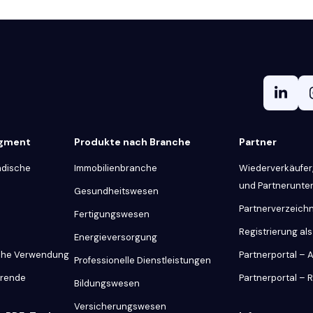
egment
Produkte nach Branche
Partner
ndische
Immobilienbranche
Wiederverkäufer,
und Partnerunt
Gesundheitswesen
Partnerverzeichn
Fertigungswesen
Registrierung als
Energieversorgung
iche Verwendung
Partnerportal –
Professionelle Dienstleistungen
hrende
Partnerportal – 
Bildungswesen
Versicherungswesen