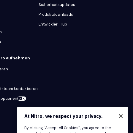
Sicherheitsupdates
Produktdownloads
Entwickler-Hub
n
n
itro aufnehmen
ieren
tzteam kontaktieren
zoptionen
At Nitro, we respect your privacy.
By clicking “Accept All Cookies”, you agree to the