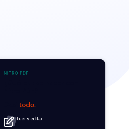
NITRO PDF
¿Qué puede hacer con
Nitro PDF?
Casi
todo.
Leer y editar