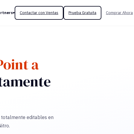
rtners
Contactar con Ventas
Prueba Gratuita
Comprar Ahora
oint a
ctamente
totalmente editables en
itro.