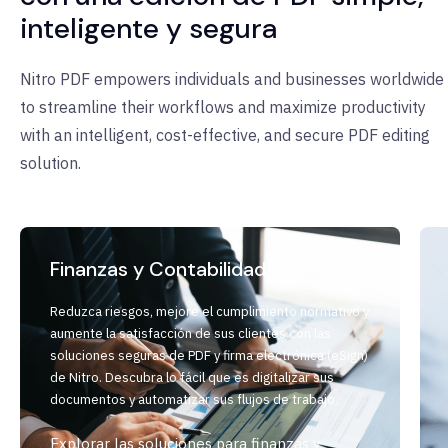
inteligente y segura
Nitro PDF empowers individuals and businesses worldwide
to streamline their workflows and maximize productivity
with an intelligent, cost-effective, and secure PDF editing
solution.
Finanzas y Contabilidad
Reduzca riesgos, mejore el cumplimiento normativo y
aumente la satisfacción de sus clientes con las
soluciones seguras de PDF y firma electrónica (eSign)
de Nitro. Descubra lo fácil que es digitalizar sus
documentos y automatizar sus flujos de trabajo.
Explorar las soluciones para finanzas y