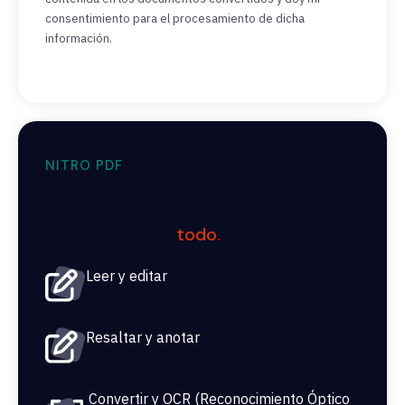
consentimiento para el procesamiento de dicha
información.
NITRO PDF
¿Qué puede hacer con Nitro PDF?
Prácticamente
todo
.
Leer y editar
Resaltar y anotar
Convertir y OCR (Reconocimiento Óptico