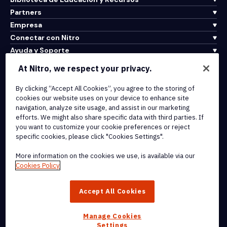
Partners
Empresa
Conectar con Nitro
Ayuda y Soporte
At Nitro, we respect your privacy.
Integrations & API Connectivity
By clicking “Accept All Cookies”, you agree to the storing of
Terms of Service
cookies our website uses on your device to enhance site
Cookie Policy
navigation, analyze site usage, and assist in our marketing
Copyright Policy
efforts. We might also share specific data with third parties. If
All Terms & Policies
you want to customize your cookie preferences or reject
specific cookies, please click "Cookies Settings".
© 2026 Nitro Software, Inc. All rights reserved.
More information on the cookies we use, is available via our
Cookies Policy
Nitro, the Nitro logo, Nitro Productivity Platform, Nitro PDF Pro, Nitro
Sign, and Nitro Analytics are trademarks and/or registered
Accept All Cookies
trademarks, of Nitro Software, Inc. or its affiliates in the United
States and/or other countries.
Manage Cookies
Settings