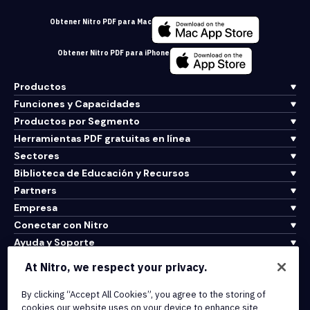
Obtener Nitro PDF para Mac
Obtener Nitro PDF para iPhone
Productos
Funciones y Capacidades
Productos por Segmento
Herramientas PDF gratuitas en línea
Sectores
Biblioteca de Educación y Recursos
Partners
Empresa
Conectar con Nitro
Ayuda y Soporte
At Nitro, we respect your privacy.
Integrations & API Connectivity
By clicking “Accept All Cookies”, you agree to the storing of
Terms of Service
cookies our website uses on your device to enhance site
Cookie Policy