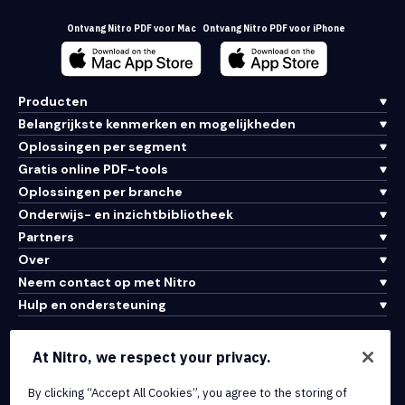
Ontvang Nitro PDF voor Mac
Ontvang Nitro PDF voor iPhone
Producten
Belangrijkste kenmerken en mogelijkheden
Oplossingen per segment
Gratis online PDF-tools
Oplossingen per branche
Onderwijs- en inzichtbibliotheek
Partners
Over
Neem contact op met Nitro
Hulp en ondersteuning
Integraties en API-connectiviteit
At Nitro, we respect your privacy.
Gebruiksvoorwaarden
By clicking “Accept All Cookies”, you agree to the storing of
Cookiebeleid