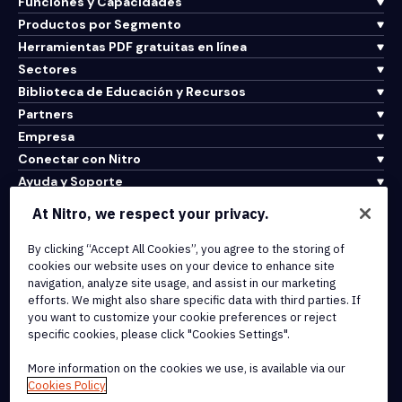
Funciones y Capacidades
Productos por Segmento
Herramientas PDF gratuitas en línea
Sectores
Biblioteca de Educación y Recursos
Partners
Empresa
Conectar con Nitro
Ayuda y Soporte
At Nitro, we respect your privacy.
Integrations & API Connectivity
By clicking “Accept All Cookies”, you agree to the storing of
Terms of Service
cookies our website uses on your device to enhance site
Cookie Policy
navigation, analyze site usage, and assist in our marketing
Copyright Policy
efforts. We might also share specific data with third parties. If
All Terms & Policies
you want to customize your cookie preferences or reject
specific cookies, please click "Cookies Settings".
© 2026 Nitro Software, Inc. All rights reserved.
More information on the cookies we use, is available via our
Cookies Policy
Nitro, the Nitro logo, Nitro Productivity Platform, Nitro PDF Pro, Nitro