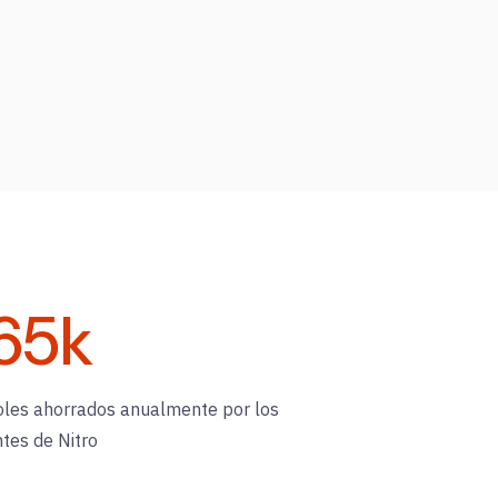
65
k
oles ahorrados anualmente por los
ntes de Nitro