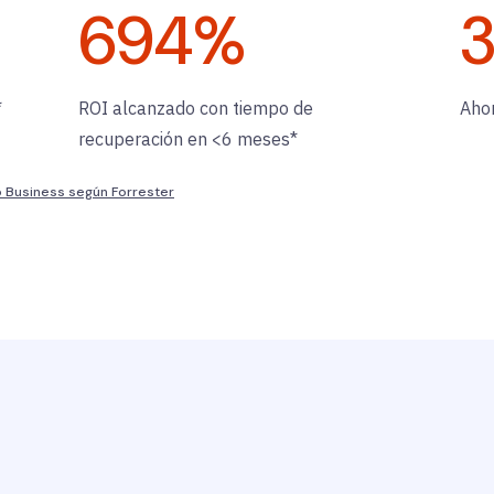
694
%
*
ROI alcanzado con tiempo de
Aho
recuperación en <6 meses*
o Business según Forrester