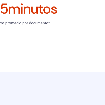
35
minutos
rro promedio por documento*