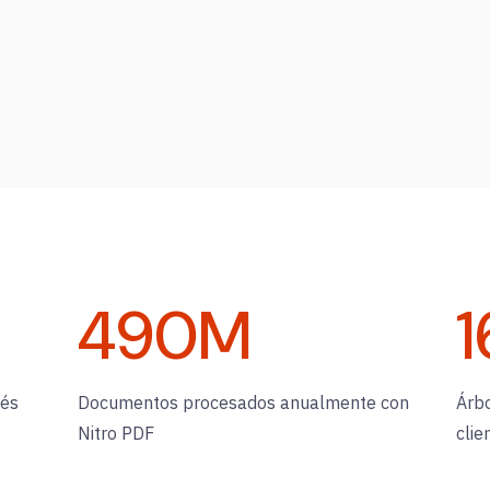
490
M
1
vés
Documentos procesados anualmente con
Árb
Nitro PDF
clie