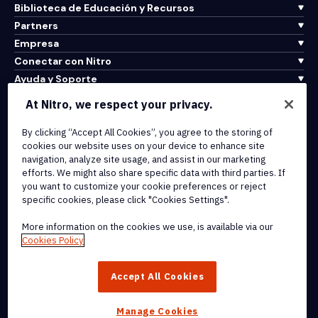
Biblioteca de Educación y Recursos
Partners
Empresa
Conectar con Nitro
Ayuda y Soporte
At Nitro, we respect your privacy.
Integrations & API Connectivity
Terms of Service
By clicking “Accept All Cookies”, you agree to the storing of
cookies our website uses on your device to enhance site
Cookie Policy
navigation, analyze site usage, and assist in our marketing
Copyright Policy
efforts. We might also share specific data with third parties. If
All Terms & Policies
you want to customize your cookie preferences or reject
specific cookies, please click "Cookies Settings".
© 2026 Nitro Software, Inc. All rights reserved.
More information on the cookies we use, is available via our
Cookies Policy
Nitro, the Nitro logo, Nitro Productivity Platform, Nitro PDF Pro, Nitro
Sign, and Nitro Analytics are trademarks and/or registered
Accept All Cookies
trademarks, of Nitro Software, Inc. or its affiliates in the United
States and/or other countries.
Manage Cookies