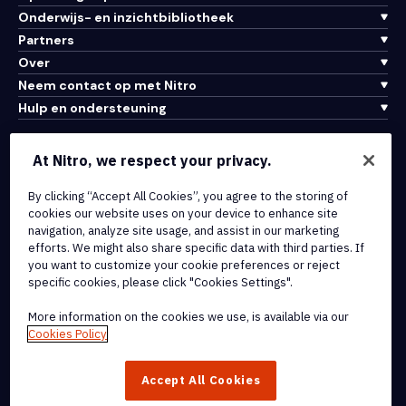
Onderwijs- en inzichtbibliotheek
Partners
Over
Neem contact op met Nitro
Hulp en ondersteuning
Integraties en API-connectiviteit
At Nitro, we respect your privacy.
Gebruiksvoorwaarden
Cookiebeleid
By clicking “Accept All Cookies”, you agree to the storing of
cookies our website uses on your device to enhance site
Copyrightbeleid
navigation, analyze site usage, and assist in our marketing
Alle voorwaarden en beleidsmaatregelen
efforts. We might also share specific data with third parties. If
you want to customize your cookie preferences or reject
specific cookies, please click "Cookies Settings".
© 2026 Nitro Software, Inc. Inc. Alle rechten voorbehouden.
More information on the cookies we use, is available via our
Nitro, het Nitro-logo, Nitro Productivity Platform, Nitro PDF Pro, Nitro
Cookies Policy
Sign en Nitro Analytics zijn handelsmerken en/of geregistreerde
handelsmerken van Nitro Software, Inc. of haar
Accept All Cookies
dochterondernemingen in de Verenigde Staten en/of andere