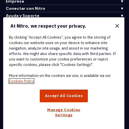
Empresa
Conectar con Nitro
Ayuda y Soporte
At Nitro, we respect your privacy.
Integrations & API Connectivity
By clicking “Accept All Cookies”, you agree to the storing of
Terms of Service
cookies our website uses on your device to enhance site
Cookie Policy
navigation, analyze site usage, and assist in our marketing
Copyright Policy
efforts. We might also share specific data with third parties. If
All Terms & Policies
you want to customize your cookie preferences or reject
specific cookies, please click "Cookies Settings".
© 2026 Nitro Software, Inc. All rights reserved.
More information on the cookies we use, is available via our
Cookies Policy
Nitro, the Nitro logo, Nitro Productivity Platform, Nitro PDF Pro, Nitro
Sign, and Nitro Analytics are trademarks and/or registered
Accept All Cookies
trademarks, of Nitro Software, Inc. or its affiliates in the United
States and/or other countries.
Manage Cookies
Settings