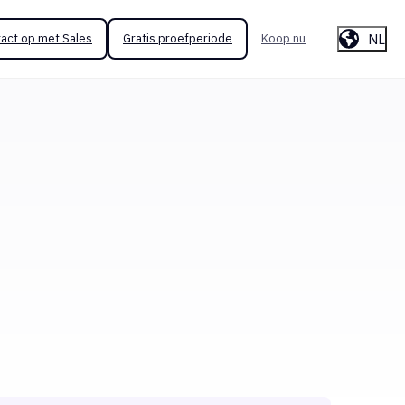
NL
act op met Sales
Gratis proefperiode
Koop nu