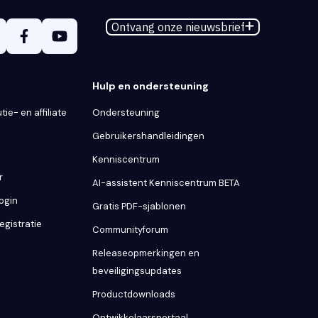
Ontvang onze nieuwsbrief
Hulp en ondersteuning
tie- en affiliate
Ondersteuning
Gebruikershandleidingen
Kenniscentrum
r
AI-assistent Kenniscentrum BETA
Login
Gratis PDF-sjablonen
egistratie
Communityforum
Releaseopmerkingen en
beveiligingsupdates
Productdownloads
Ontwikkelaarsportaal