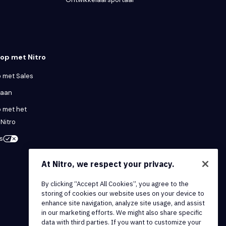
op met Nitro
 met Sales
 aan
 met het
Nitro
s
At Nitro, we respect your privacy.
By clicking “Accept All Cookies”, you agree to the
storing of cookies our website uses on your device to
enhance site navigation, analyze site usage, and assist
in our marketing efforts. We might also share specific
data with third parties. If you want to customize your