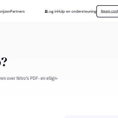
rijzen
Partners
Log in
Hulp en ondersteuning
Neem cont
o?
n over Nitro's PDF- en eSign-