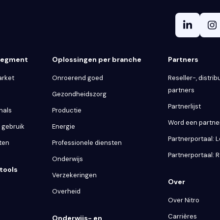
 segment
Oplossingen per branche
Partners
arket
Onroerend goed
Reseller-, distribu
partners
Gezondheidszorg
Partnerlijst
nals
Productie
Word een partne
k gebruik
Energie
Partnerportaal: 
ten
Professionele diensten
Partnerportaal: R
Onderwijs
tools
Verzekeringen
Over
Overheid
Over Nitro
Carrières
Onderwijs- en