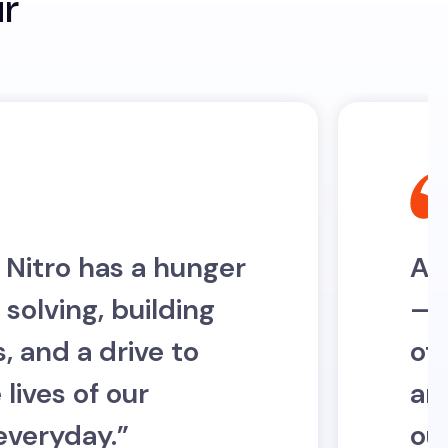
ir
 Nitro has a hunger
At
solving, building
—a
, and a drive to
ot
lives of our
an
everyday.”
our