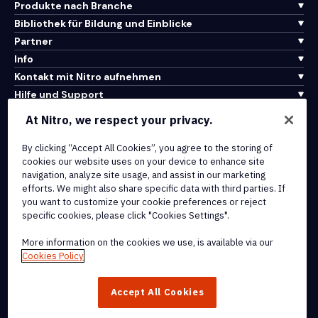
Produkte nach Branche
Bibliothek für Bildung und Einblicke
Partner
Info
Kontakt mit Nitro aufnehmen
Hilfe und Support
At Nitro, we respect your privacy.
Integrationen und API-Konnektivität
Nutzungsbedingungen
By clicking “Accept All Cookies”, you agree to the storing of
cookies our website uses on your device to enhance site
Cookie-Richtlinie
navigation, analyze site usage, and assist in our marketing
Copyright-Richtlinie
efforts. We might also share specific data with third parties. If
Alle Bedingungen und Richtlinien
you want to customize your cookie preferences or reject
specific cookies, please click "Cookies Settings".
© 2026 Nitro Software, Inc. Alle Rechte vorbehalten.
More information on the cookies we use, is available via our
Cookies Policy
Nitro, das Nitro-Logo, Nitro Productivity Platform, Nitro PDF Pro,
Nitro Sign und Nitro Analytics sind Marken und/oder eingetragene
Accept All Cookies
Marken von Nitro Software, Inc. oder seinen verbundenen
Unternehmen in den Vereinigten Staaten und/oder anderen Ländern.