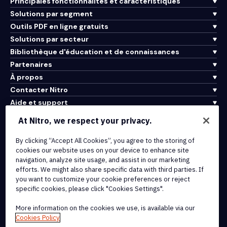
Principales fonctionnalités et caractéristiques
Solutions par segment
Outils PDF en ligne gratuits
Solutions par secteur
Bibliothèque d'éducation et de connaissances
Partenaires
À propos
Contacter Nitro
Aide et support
At Nitro, we respect your privacy.
Intégrations et connectivité API
By clicking “Accept All Cookies”, you agree to the storing of
Conditions d'utilisation
cookies our website uses on your device to enhance site
Politique de cookies
navigation, analyze site usage, and assist in our marketing
Politique de copyright
efforts. We might also share specific data with third parties. If
Toutes les conditions et politiques
you want to customize your cookie preferences or reject
specific cookies, please click "Cookies Settings".
© 2026 Nitro Software, Inc. Tous droits réservés.
More information on the cookies we use, is available via our
Cookies Policy
Nitro, le logo Nitro, Nitro Productivity Platform, Nitro PDF Pro, Nitro