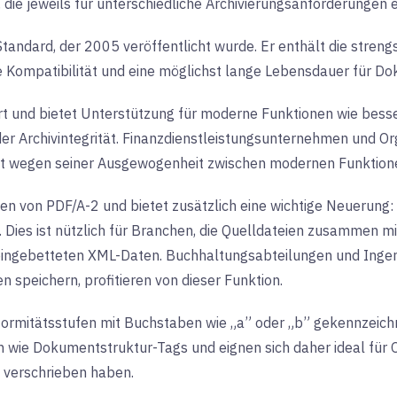
 die jeweils für unterschiedliche Archivierungsanforderungen 
Standard, der 2005 veröffentlicht wurde. Er enthält die streng
 Kompatibilität und eine möglichst lange Lebensdauer für D
t und bietet Unterstützung für moderne Funktionen wie bess
der Archivintegrität. Finanzdienstleistungsunternehmen und 
t wegen seiner Ausgewogenheit zwischen modernen Funktionen
en von PDF/A-2 und bietet zusätzlich eine wichtige Neuerung:
Dies ist nützlich für Branchen, die Quelldateien zusammen mi
eingebetteten XML-Daten. Buchhaltungsabteilungen und Ingen
speichern, profitieren von dieser Funktion.
formitätsstufen mit Buchstaben wie „a” oder „b” gekennzeic
n wie Dokumentstruktur-Tags und eignen sich daher ideal für O
 verschrieben haben.