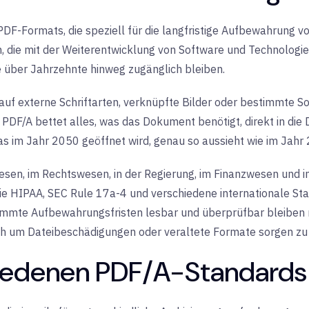
s PDF-Formats, die speziell für die langfristige Aufbewahrung
 die mit der Weiterentwicklung von Software und Technologie
ie über Jahrzehnte hinweg zugänglich bleiben.
uf externe Schriftarten, verknüpfte Bilder oder bestimmte S
PDF/A bettet alles, was das Dokument benötigt, direkt in die D
as im Jahr 2050 geöffnet wird, genau so aussieht wie im Jahr
esen, im Rechtswesen, in der Regierung, im Finanzwesen und 
wie HIPAA, SEC Rule 17a-4 und verschiedene internationale St
mmte Aufbewahrungsfristen lesbar und überprüfbar bleiben mü
sich um Dateibeschädigungen oder veraltete Formate sorgen z
iedenen PDF/A-Standards 