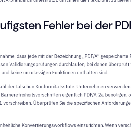
PDF/A-Standards unterstützt, um Ihnen die Flexibilität zu biet
ufigsten Fehler bei der P
 Annahme, dass jede mit der Bezeichnung „PDF/A” gespeicherte
sen Validierungsprüfungen durchlaufen, bei denen überprüft wi
nd und keine unzulässigen Funktionen enthalten sind.
ie Wahl der falschen Konformitätsstufe. Unternehmen verwen
r Barrierefreiheitsvorschriften eigentlich PDF/A-2a benötigen
1 vorschreiben. Überprüfen Sie die spezifischen Anforderungen
nheitliche Konvertierungsworkflows einzurichten. Wenn versc