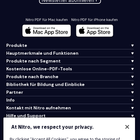
Newsletter abonnieren
Nitro PDF für Mac kaufen
Nitro PDF für iPhone kaufen
Produkte
Hauptmerkmale und Funktionen
Produkte nach Segment
Kostenlose Online-PDF-Tools
Produkte nach Branche
Bibliothek für Bildung und Einblicke
Partner
Info
Kontakt mit Nitro aufnehmen
Hilfe und Support
At Nitro, we respect your privacy.
Integrationen und API-Konnektivität
By clicking “Accept All Cookies”, you agree to the storing of
Nutzungsbedingungen