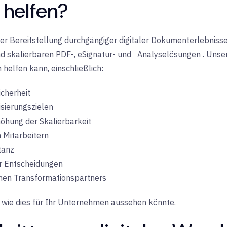
 helfen?
er Bereitstellung durchgängiger digitaler Dokumenterlebniss
d skalierbaren
PDF-,
eSignatur- und
Analyselösungen
. Unse
 helfen kann, einschließlich:
cherheit
isierungszielen
öhung der Skalierbarkeit
 Mitarbeitern
tanz
r Entscheidungen
chen Transformationspartners
, wie dies für Ihr Unternehmen aussehen könnte.