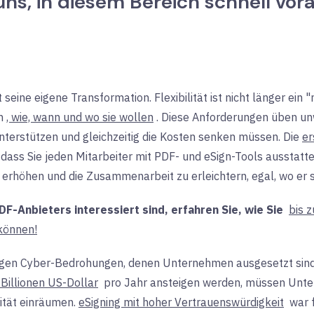
 uns, in diesem Bereich schnell v
eine eigene Transformation. Flexibilität ist nicht länger ein "n
n
, wie, wann und wo sie wollen
. Diese Anforderungen üben un
nterstützen und gleichzeitig die Kosten senken müssen. Die
er
 dass
Sie jeden Mitarbeiter mit PDF- und eSign-Tools ausstat
 erhöhen
und
die Zusammenarbeit zu erleichtern, egal, wo er s
-Anbieters interessiert sind, erfahren Sie, wie
Sie
bis 
können!
digen Cyber-Bedrohungen, denen Unternehmen ausgesetzt sind
Billionen US-Dollar
pro Jahr
ansteigen werden, müssen Unte
rität einräumen.
eSigning mit hoher Vertrauenswürdigkeit
war