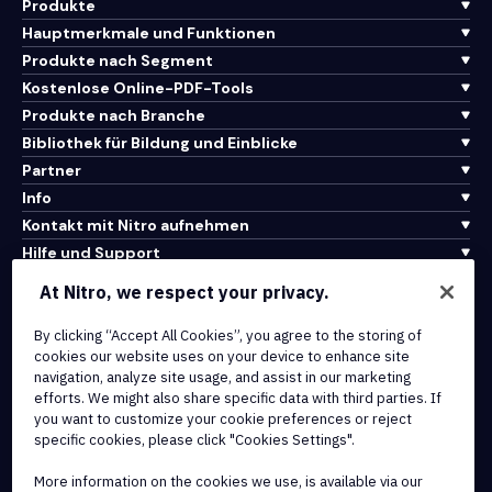
Produkte
Hauptmerkmale und Funktionen
Produkte nach Segment
Kostenlose Online-PDF-Tools
Produkte nach Branche
Bibliothek für Bildung und Einblicke
Partner
Info
Kontakt mit Nitro aufnehmen
Hilfe und Support
At Nitro, we respect your privacy.
Integrationen und API-Konnektivität
Nutzungsbedingungen
By clicking “Accept All Cookies”, you agree to the storing of
cookies our website uses on your device to enhance site
Cookie-Richtlinie
navigation, analyze site usage, and assist in our marketing
Copyright-Richtlinie
efforts. We might also share specific data with third parties. If
Alle Bedingungen und Richtlinien
you want to customize your cookie preferences or reject
specific cookies, please click "Cookies Settings".
© 2026 Nitro Software, Inc. Alle Rechte vorbehalten.
More information on the cookies we use, is available via our