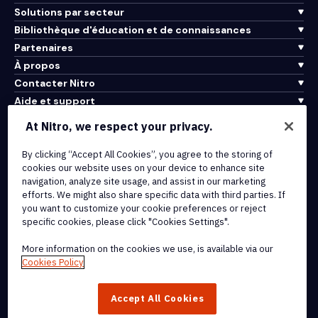
Solutions par secteur
Bibliothèque d'éducation et de connaissances
Partenaires
À propos
Contacter Nitro
Aide et support
At Nitro, we respect your privacy.
Intégrations et connectivité API
Conditions d'utilisation
By clicking “Accept All Cookies”, you agree to the storing of
cookies our website uses on your device to enhance site
Politique de cookies
navigation, analyze site usage, and assist in our marketing
Politique de copyright
efforts. We might also share specific data with third parties. If
Toutes les conditions et politiques
you want to customize your cookie preferences or reject
specific cookies, please click "Cookies Settings".
© 2026 Nitro Software, Inc. Tous droits réservés.
More information on the cookies we use, is available via our
Cookies Policy
Nitro, le logo Nitro, Nitro Productivity Platform, Nitro PDF Pro, Nitro
Sign, et Nitro Analytics sont des marques déposées et/ou des
Accept All Cookies
marques commerciales de Nitro Software, Inc. ou de ses affiliés