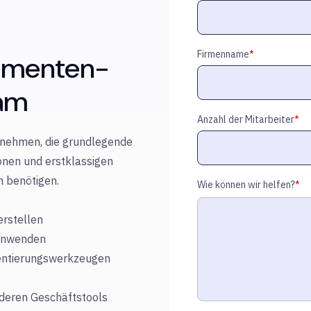
Firmenname
*
umenten-
eam
Anzahl der Mitarbeiter
*
ernehmen, die grundlegende
onen und erstklassigen
m benötigen.
Wie können wir helfen?
*
erstellen
 anwenden
ntierungswerkzeugen
nderen Geschäftstools