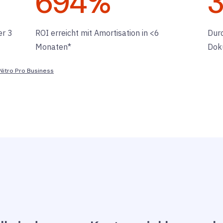
694
%
er 3
ROI erreicht mit Amortisation in <6
Durc
Monaten*
Dok
itro Pro Business