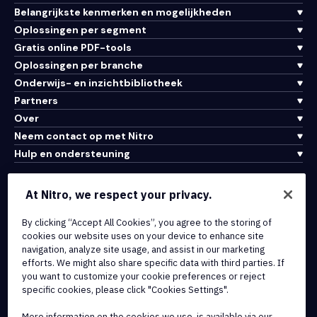
Belangrijkste kenmerken en mogelijkheden
Oplossingen per segment
Gratis online PDF-tools
Oplossingen per branche
Onderwijs- en inzichtbibliotheek
Partners
Over
Neem contact op met Nitro
Hulp en ondersteuning
Integraties en API-connectiviteit
At Nitro, we respect your privacy.
Gebruiksvoorwaarden
By clicking “Accept All Cookies”, you agree to the storing of
Cookiebeleid
cookies our website uses on your device to enhance site
Copyrightbeleid
navigation, analyze site usage, and assist in our marketing
Alle voorwaarden en beleidsmaatregelen
efforts. We might also share specific data with third parties. If
you want to customize your cookie preferences or reject
specific cookies, please click "Cookies Settings".
© 2026 Nitro Software, Inc. Inc. Alle rechten voorbehouden.
More information on the cookies we use, is available via our