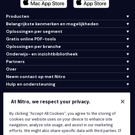
Producten
Belangrijkste kenmerken en mogelijkheden
Oplossingen per segment
Gratis online PDF-tools
Oplossingen per branche
Onderwijs- en inzichtbibliotheek
Partners
Over
Neem contact op met Nitro
Hulp en ondersteuning
Integraties en API-connectiviteit
At Nitro, we respect your privacy.
Gebruiksvoorwaarden
By clicking “Accept All Cookies”, you agree to the storing of
Cookiebeleid
cookies our website uses on your device to enhance site
Copyrightbeleid
navigation, analyze site usage, and assist in our marketing
Alle voorwaarden en beleidsmaatregelen
efforts. We might also share specific data with third parties. If