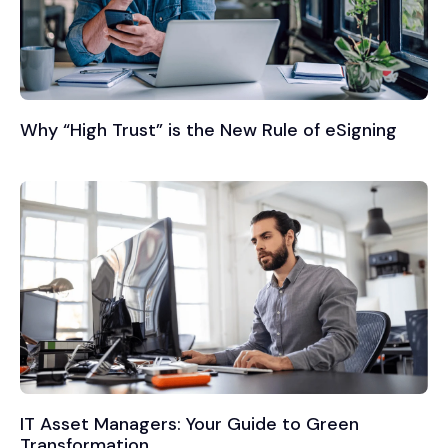
zorgen dat ondertekende
documenten veilig worden
opgeslagen in uw interne
systemen
Why “High Trust” is the New Rule of eSigning
Automatische
Installeer automatische
verwijdering
verwijdering om ervoor te
zorgen dat documenten
niet worden opgeslagen
nadat ze zijn ondertekend
Encryptie
Encryptie
Documenten (en de
gegevens daarin) worden in
IT Asset Managers: Your Guide to Green
Transformation