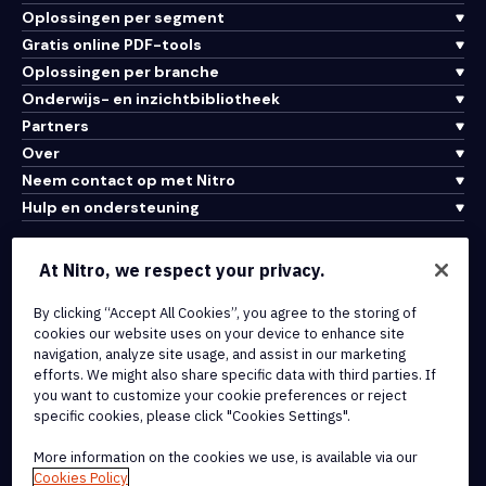
Oplossingen per segment
Gratis online PDF-tools
Oplossingen per branche
Onderwijs- en inzichtbibliotheek
Partners
Over
Neem contact op met Nitro
Hulp en ondersteuning
Integraties en API-connectiviteit
At Nitro, we respect your privacy.
Gebruiksvoorwaarden
By clicking “Accept All Cookies”, you agree to the storing of
Cookiebeleid
cookies our website uses on your device to enhance site
Copyrightbeleid
navigation, analyze site usage, and assist in our marketing
Alle voorwaarden en beleidsmaatregelen
efforts. We might also share specific data with third parties. If
you want to customize your cookie preferences or reject
specific cookies, please click "Cookies Settings".
© 2026 Nitro Software, Inc. Inc. Alle rechten voorbehouden.
More information on the cookies we use, is available via our
Nitro, het Nitro-logo, Nitro Productivity Platform, Nitro PDF Pro, Nitro
Cookies Policy