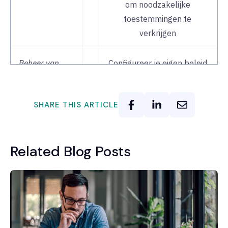
om noodzakelijke
toestemmingen te
verkrijgen
Beheer van
Configureer je eigen beleid
toestemmingen
voor toestemmingsbeheer
SHARE THIS ARTICLE
Privacybeleid
Neem uw op maat
gemaakte privacybeleid op
in het
Related Blog Posts
ondertekeningsproces
Bewaarperioden
API-integraties
Configureer onze API's
zoals nodig om ervoor te